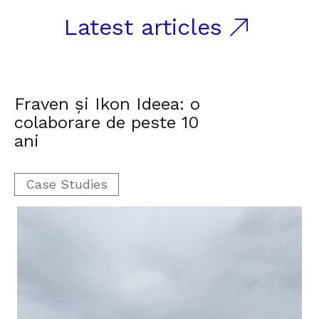
Latest articles
Fraven și Ikon Ideea: o
R
colaborare de peste 10
2
ani
Case Studies