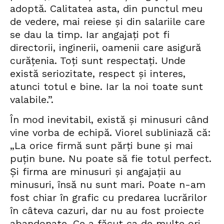
adoptă. Calitatea asta, din punctul meu
de vedere, mai reiese și din salariile care
se dau la timp. Iar angajați pot fi
directorii, inginerii, oamenii care asigură
curățenia. Toți sunt respectați. Unde
există seriozitate, respect și interes,
atunci totul e bine. Iar la noi toate sunt
valabile.”.
În mod inevitabil, există și minusuri când
vine vorba de echipă. Viorel subliniază că:
„La orice firmă sunt părți bune și mai
puțin bune. Nu poate să fie totul perfect.
Și firma are minusuri și angajații au
minusuri, însă nu sunt mari. Poate n-am
fost chiar în grafic cu predarea lucrărilor
în câteva cazuri, dar nu au fost proiecte
abandonate. Ce a făcut ca de multe ori